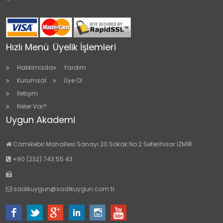
Hızlı Menü
Üyelik İşlemleri
Hakkimizda
Yardım
Kurumsal
Üye Ol
İletişim
Neler Var?
Uygun Akademi
Camikebir Mahallesi Sanayi 20.Sokak No:2 Seferihisar İZMİR
+90 (232) 743 55 43
sadikuygun@sadikuygun.com.tr