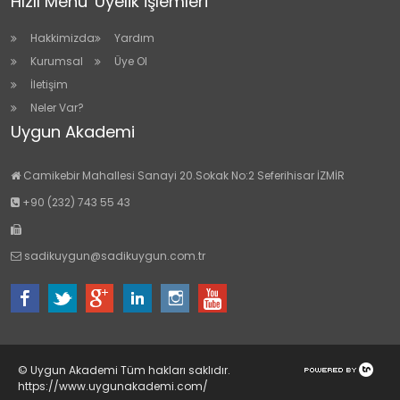
Hızlı Menü
Üyelik İşlemleri
Hakkimizda
Yardım
Kurumsal
Üye Ol
İletişim
Neler Var?
Uygun Akademi
Camikebir Mahallesi Sanayi 20.Sokak No:2 Seferihisar İZMİR
+90 (232) 743 55 43
sadikuygun@sadikuygun.com.tr
© Uygun Akademi Tüm hakları saklıdır.
https://www.uygunakademi.com/