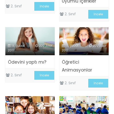
Uyumlu İçerikler
2. Sınıf
İncele
2. Sınıf
İncele
18, Şubat
300 Saat
18, Şubat
300 Saat
2017
2017
Ödevini yaptı mı?
Öğretici
Animasyonlar
2. Sınıf
İncele
2. Sınıf
İncele