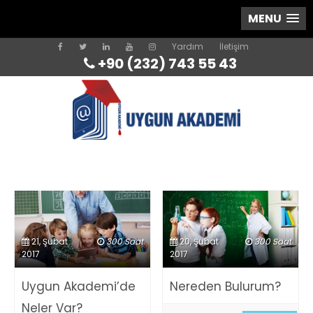
MENU
Yardım
İletişim
+90 (232) 743 55 43
21, Şubat
300 Saat
20, Şubat
300 Saat
2017
2017
Uygun Akademi’de
Nereden Bulurum?
Neler Var?