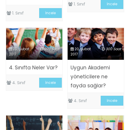
1. Sınıf
İncele
1. Sınıf
İncele
20, Şubat
300 Saat
20, Şubat
300 Saat
2017
2017
4. Sınıfta Neler Var?
Uygun Akademi
yöneticilere ne
4. Sınıf
İncele
fayda sağlar?
4. Sınıf
İncele