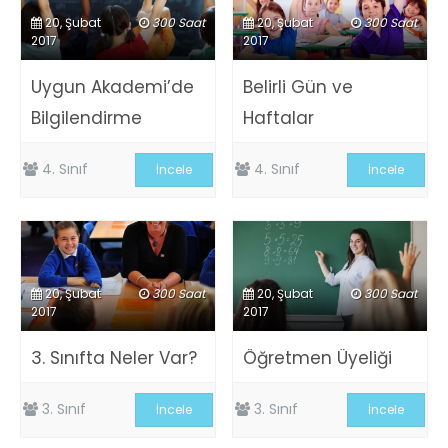
20, Şubat
300 Saat
20, Şubat
300 Saat
2017
2017
Uygun Akademi’de
Belirli Gün ve
Bilgilendirme
Haftalar
4. Sınıf
4. Sınıf
İncele
İncele
20, Şubat
300 Saat
20, Şubat
300 Saat
2017
2017
3. Sınıfta Neler Var?
Öğretmen Üyeliği
3. Sınıf
3. Sınıf
İncele
İncele