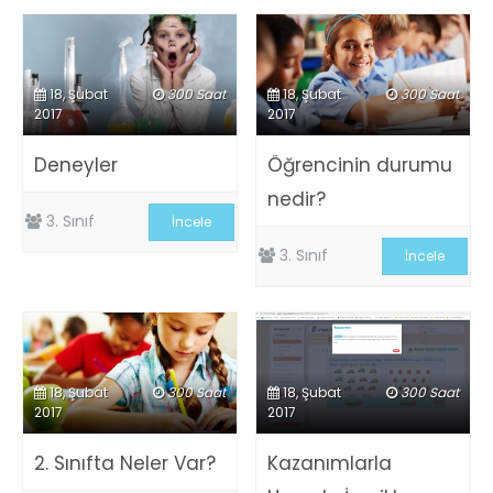
18, Şubat
300 Saat
18, Şubat
300 Saat
2017
2017
Deneyler
Öğrencinin durumu
nedir?
3. Sınıf
İncele
3. Sınıf
İncele
18, Şubat
300 Saat
18, Şubat
300 Saat
2017
2017
2. Sınıfta Neler Var?
Kazanımlarla