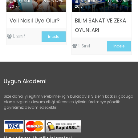
18, Şubat
300 Saat
18, Şubat
300 Saat
2017
2017
Veli Nasıl Üye Olur?
BİLİM SANAT VE ZEKA
OYUNLARI
1. Sınıf
İncele
1. Sınıf
İncele
Uygun Akademi
Size daha iyi eğitim verebilmek için buradayız! Sizlerin katkısı, çocuğa
olan sevgimiz devam ettiği sürece en iyilerini üretmeye yönelik
gayretimiz devam edecektir.