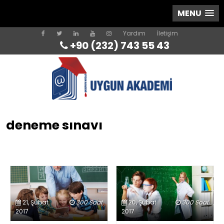
MENU
Yardım
İletişim
+90 (232) 743 55 43
deneme sınavı
21, Şubat
300 Saat
20, Şubat
300 Saat
2017
2017