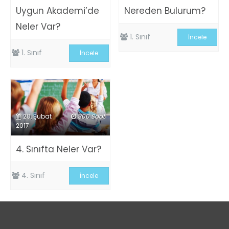
Uygun Akademi’de
Nereden Bulurum?
Neler Var?
1. Sınıf
İncele
1. Sınıf
İncele
20, Şubat
300 Saat
2017
4. Sınıfta Neler Var?
4. Sınıf
İncele