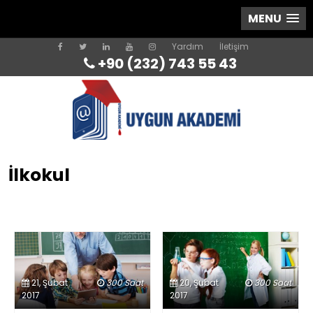
MENU
Yardım
İletişim
+90 (232) 743 55 43
İlkokul
21, Şubat
300 Saat
20, Şubat
300 Saat
2017
2017