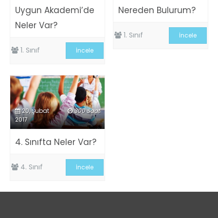
Uygun Akademi’de
Nereden Bulurum?
Neler Var?
1. Sınıf
İncele
1. Sınıf
İncele
20, Şubat
300 Saat
2017
4. Sınıfta Neler Var?
4. Sınıf
İncele