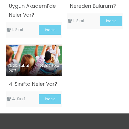
Uygun Akademi’de
Nereden Bulurum?
Neler Var?
1. Sınıf
İncele
1. Sınıf
İncele
20, Şubat
300 Saat
2017
4. Sınıfta Neler Var?
4. Sınıf
İncele