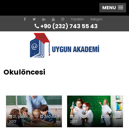
MENU
Yardım
İletişim
+90 (232) 743 55 43
Okulöncesi
21, Şubat
300 Saat
20, Şubat
300 Saat
2017
2017