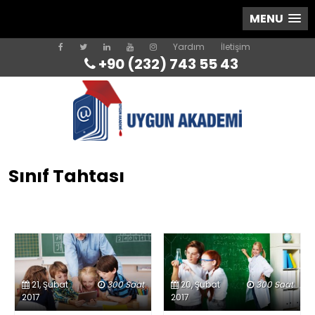
MENU
Yardım
İletişim
+90 (232) 743 55 43
Sınıf Tahtası
21, Şubat
300 Saat
20, Şubat
300 Saat
2017
2017