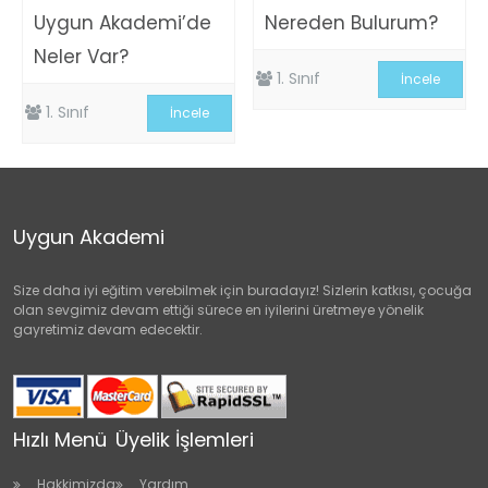
Uygun Akademi’de
Nereden Bulurum?
Neler Var?
1. Sınıf
İncele
1. Sınıf
İncele
Uygun Akademi
Size daha iyi eğitim verebilmek için buradayız! Sizlerin katkısı, çocuğa
olan sevgimiz devam ettiği sürece en iyilerini üretmeye yönelik
gayretimiz devam edecektir.
Hızlı Menü
Üyelik İşlemleri
Hakkimizda
Yardım