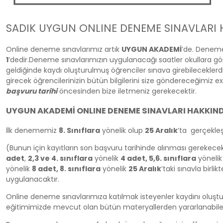
SADIK UYGUN ONLINE DENEME SINAVLARI
Online deneme sınavlarımız artık
UYGUN AKADEMİ
’de. Deneme
1
’dedir.Deneme sınavlarımızın uygulanacağı saatler okullara gör
geldiğinde kaydı oluşturulmuş öğrenciler sınava girebileceklerdi
girecek öğrencilerinizin bütün bilgilerini size göndereceğimiz 
başvuru tarihi
öncesinden bize iletmeniz gerekecektir.
UYGUN AKADEMİ ONLINE DENEME SINAVLARI HAKKIN
İlk denememiz
8. Sınıflara
yönelik olup
25 Aralık
’ta gerçekleş
(Bunun için kayıtların son başvuru tarihinde alınması gerekecek
adet
,
2,3 ve 4. sınıflara
yönelik
4 adet, 5,6. sınıflara
yöneli
yönelik
8 adet, 8. sınıflara
yönelik
25 Aralık
’taki sınavla birlik
uygulanacaktır.
Online deneme sınavlarımıza katılmak isteyenler kaydını oluş
eğitimimizde mevcut olan bütün materyallerden yararlanabilec